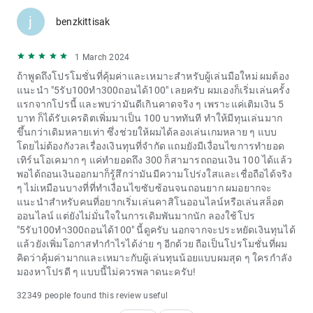
j
benzkittisak
1 March 2024
ถ้าพูดถึงโปรโมชั่นที่คุ้มค่าและเหมาะสำหรับผู้เล่นมือใหม่ ผมต้อง
แนะนำ "5รับ100ทํา300ถอนได้100" เลยครับ ผมเองก็เริ่มเล่นครั้ง
แรกจากโปรนี้ และพบว่ามันดีเกินคาดจริง ๆ เพราะแค่เติมเงิน 5
บาท ก็ได้รับเครดิตเพิ่มมาเป็น 100 บาททันที ทำให้มีทุนเล่นมาก
ขึ้นกว่าเดิมหลายเท่า ซึ่งช่วยให้ผมได้ลองเล่นเกมหลาย ๆ แบบ
โดยไม่ต้องกังวลเรื่องเงินทุนที่จำกัด แถมยังมีเงื่อนไขการทำยอด
เทิร์นโอเคมาก ๆ แค่ทำยอดถึง 300 ก็สามารถถอนเงิน 100 ได้แล้ว
พอได้ถอนเงินออกมาก็รู้สึกว่ามันมีความโปร่งใสและเชื่อถือได้จริง
ๆ ไม่เหมือนบางที่ที่ทำเงื่อนไขซับซ้อนจนถอนยาก ผมอยากจะ
แนะนำสำหรับคนที่อยากเริ่มเล่นคาสิโนออนไลน์หรือเล่นสล็อต
ออนไลน์ แต่ยังไม่มั่นใจในการเดิมพันมากนัก ลองใช้โปร
"5รับ100ทํา300ถอนได้100" นี้ดูครับ นอกจากจะประหยัดเงินทุนได้
แล้วยังเพิ่มโอกาสทำกำไรได้ง่าย ๆ อีกด้วย ถือเป็นโปรโมชั่นที่ผม
คิดว่าคุ้มค่ามากและเหมาะกับผู้เล่นทุนน้อยแบบผมสุด ๆ ใครกำลัง
มองหาโปรดี ๆ แบบนี้ไม่ควรพลาดนะครับ!
32349 people found this review useful