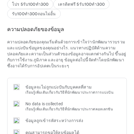
ยังจะได้รับประสบการณ์การเล่นที่ปลอดภัย ด้วยระบบฝาก-ถอน
โปร 5รับ100ทํา300
เครดิตฟรี 5รับ100ทํา300
อัตโนมัติที่รวดเร็วทันใจภายใน 10 วินาที เล่นได้ทุกที่ ทุกเวลา ผ่านมือ
รับ100ทํา300ถอนไม่อั้น
ถือและคอมพิวเตอร์ รองรับทุกระบบปฏิบัติการ พร้อมทีมงานมืออาชีพ
คอยให้บริการตลอด 24 ชั่วโมง ไม่ว่าคุณจะเจอปัญหาหรือข้อสงสัยใด ๆ
ความปลอดภัยของข้อมูล
ก็สามารถติดต่อสอบถามได้ตลอดเวลา สมัครสมาชิกใหม่วันนี้รับสิทธิ
พิเศษมากมาย ทั้งโบนัสฟรี โปรโมชั่นรายวัน และกิจกรรมแจกเครดิต
ความปลอดภัยของคุณเริ่มต้นด้วยการเข้าใจว่านักพัฒนารวบรวม
ฟรีเพียบ อย่ารอช้า! มาร่วมเป็นครอบครัวเดียวกันกับเรา เปิด
และแบ่งปันข้อมูลของคุณอย่างไร.
แนวทางปฏิบัติด้านความ
ประสบการณ์การเล่นสล็อตที่คุ้มค่าที่สุด รับโปร 5รับ100ทํา300ถอน
ปลอดภัยและความเป็นส่วนตัวของข้อมูลอาจแตกต่างกันไป ขึ้นอยู่
ได้100 ไปต่อยอดทำกำไรแบบง่าย ๆ ได้แล้ววันนี้ สมัครฟรี ไม่มีค่าใช้
กับการใช้งาน ภูมิภาค และอายุ
ข้อมูลต่อไปนี้จัดทำโดยนักพัฒนา
จ่าย ความสนุกรอคุณอยู่ที่นี่แล้ว!
ซึ่งอาจได้รับการอัปเดตเป็นระยะๆ
ข้อมูลจะไม่ถูกแบ่งปันกับบุคคลที่สาม
เรียนรู้เพิ่มเติมเกี่ยวกับวิธีที่นักพัฒนาประกาศการแบ่งปัน
No data is collected
เรียนรู้เพิ่มเติมเกี่ยวกับวิธีที่นักพัฒนาประกาศคอลเลกชัน
ข้อมูลถูกเข้ารหัสระหว่างการส่ง
คุณสามารถขอให้ลบข้อมูลได้