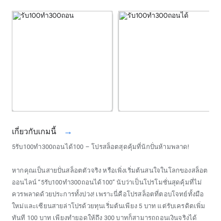
→
เกี่ยวกับเกมนี้
5รับ100ทํา300ถอนได้100 – โปรสล็อตสุดคุ้มที่นักปั่นห้ามพลาด!
หากคุณเป็นสายปั่นสล็อตตัวจริง หรือเพิ่งเริ่มต้นสนใจในโลกของสล็อต
ออนไลน์ “5รับ100ทํา300ถอนได้100” นับว่าเป็นโปรโมชั่นสุดคุ้มที่ไม่
ควรพลาดด้วยประการทั้งปวง! เพราะนี่คือโปรสล็อตที่ตอบโจทย์ทั้งมือ
ใหม่และเซียนสายล่าโปรด้วยทุนเริ่มต้นเพียง 5 บาท แต่รับเครดิตเพิ่ม
ทันที 100 บาท เพียงทำยอดให้ถึง 300 บาทก็สามารถถอนเงินจริงได้