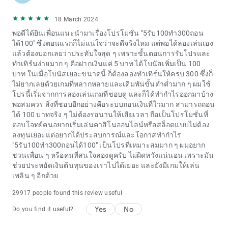
18 March 2024
พอดีได้ยินเพื่อนแนะนำมาเรื่องโปรโมชั่น "5รับ100ทํา300ถอน
ได้100" ซึ่งตอนแรกก็ไม่แน่ใจว่าจะดีจริงไหม แต่พอได้ลองเล่นเอง
แล้วต้องบอกเลยว่าประทับใจสุด ๆ เพราะขั้นตอนการรับโปรและ
ทำเทิร์นง่ายมาก ๆ คือฝากเงินแค่ 5 บาท ได้โบนัสเพิ่มเป็น 100
บาท ในเมื่อโบนัสเยอะขนาดนี้ ก็ต้องลองทำเทิร์นให้ครบ 300 ซึ่งก็
ไม่ยากเลยด้วยเกมที่หลากหลายและเดิมพันขั้นต่ำต่ำมาก ๆ ผมใช้
โปรนี้เริ่มจากการลองเล่นเกมที่ชอบดู และก็ได้ทำกำไรออกมาบ้าง
พอสมควร สิ่งที่ชอบอีกอย่างคือระบบถอนเงินที่ไวมาก สามารถถอน
ได้ 100 บาทจริง ๆ ไม่ต้องรอนานให้เสียเวลา ถือเป็นโปรโมชั่นที่
ตอบโจทย์คนอยากเริ่มเล่นคาสิโนออนไลน์หรือสล็อตแบบไม่ต้อง
ลงทุนเยอะแต่อยากได้ประสบการณ์และโอกาสทำกำไร
"5รับ100ทํา300ถอนได้100" เป็นโปรที่เหมาะสมมาก ๆ ผมอยาก
ชวนเพื่อน ๆ หรือคนที่สนใจลองดูครับ ไม่ผิดหวังแน่นอน เพราะมัน
ช่วยประหยัดเงินต้นทุนของเราไปได้เยอะ และยังมีเกมให้เล่น
เพลิน ๆ อีกด้วย
29917 people found this review useful
Yes
No
Do you find it useful?