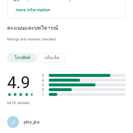
more information
คะแนนและบทวิจารณ์
Ratings and reviews checked
โทรศัพท์
แท็บเล็ต
4.9
5
4
3
2
1
641K reviews
J
ploy_jira