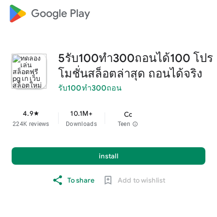
Google Play
5รับ100ทํา300ถอนได้100 โปร
โมชั่นสล็อตล่าสุด ถอนได้จริง
รับ100ทํา300ถอน
4.9
10.1M+
star
224K reviews
Downloads
Teen
info
install
To share
Add to wishlist