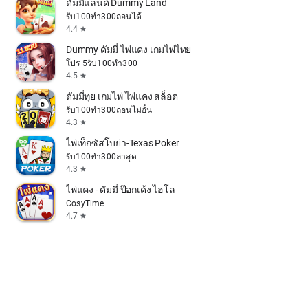
ดัมมี่แลนด์ Dummy Land
รับ100ทํา300ถอนได้
4.4
star
Dummy ดัมมี่ ไพ่แคง เกมไพ่ไทย
โปร 5รับ100ทํา300
4.5
star
ดัมมี่ทุย เกมไพ่ ไพ่แคง สล็อต
รับ100ทํา300ถอนไม่อั้น
4.3
star
ไพ่เท็กซัสโบย่า-Texas Poker
รับ100ทํา300ล่าสุด
4.3
star
ไพ่แคง - ดัมมี่ ป๊อกเด้ง ไฮโล
CosyTime
4.7
star